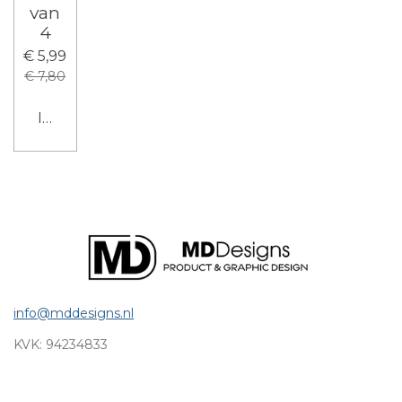
van
4
€ 5,99
€ 7,80
In winkelwagen
info@mddesigns.nl
KVK:
94234833